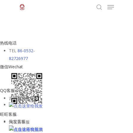
Menu
Skip
to
search
main
content
热线电话
TEL
86-0532-
82726977
微信Wechat
QQ客服
吉他平方客服
旺旺客服
批发客服
淘宝店客服